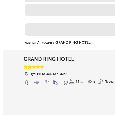
/
/
Главная
Турция
GRAND RING HOTEL
GRAND RING HOTEL
Турция, Кемер, Бельдиби
45 км
80 м
Песчан