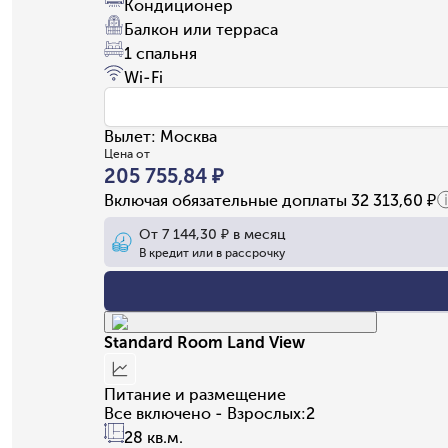
Кондиционер
Балкон или терраса
1 спальня
Wi-Fi
Вылет
:
Москва
Цена от
205 755,84 ₽
Включая обязательные доплаты
32 313,60 ₽
От
7 144,30 ₽
в месяц
В кредит или в рассрочку
Standard Room Land View
Питание и размещение
Все включено - Взрослых:2
28 кв.м.