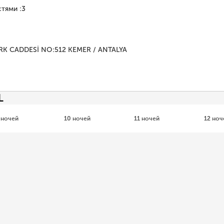
стями
:
3
K CADDESİ NO:512 KEMER / ANTALYA
L
 ночей
10 ночей
11 ночей
12 ноч