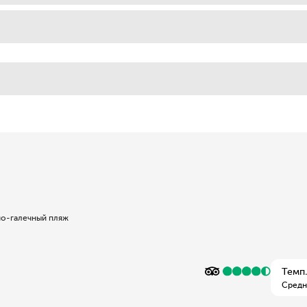
о-галечный пляж
Темп.
Средн