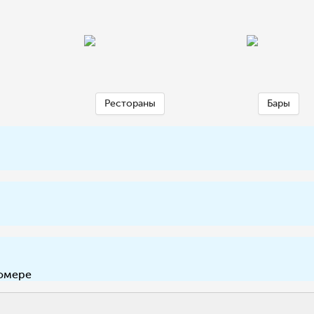
Рестораны
Бары
омере