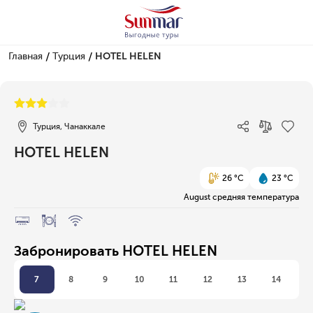
/
/
Главная
Турция
HOTEL HELEN
1/1
Турция, Чанаккале
HOTEL HELEN
26 °C
23 °C
August средняя температура
Забронировать HOTEL HELEN
7
8
9
10
11
12
13
14