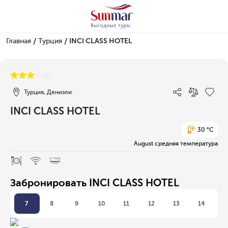
/
/
Главная
Турция
INCI CLASS HOTEL
1/1
Турция, Денизли
INCI CLASS HOTEL
30 °C
August средняя температура
Забронировать INCI CLASS HOTEL
7
8
9
10
11
12
13
14