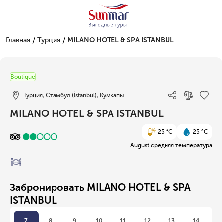
/
/
Главная
Турция
MILANO HOTEL & SPA ISTANBUL
1/14
Boutique
Турция, Стамбул (İstanbul), Кумкапы
MILANO HOTEL & SPA ISTANBUL
25 °C
25 °C
August средняя температура
Забронировать MILANO HOTEL & SPA
ISTANBUL
7
8
9
10
11
12
13
14