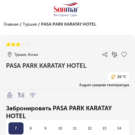
/
/
Главная
Турция
PASA PARK KARATAY HOTEL
1/1
Турция, Конья
PASA PARK KARATAY HOTEL
26 °C
August средняя температура
Забронировать PASA PARK KARATAY
HOTEL
7
8
9
10
11
12
13
14