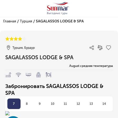
/
/
Главная
Турция
SAGALASSOS LODGE & SPA
1/1
Турция, Бурдур
SAGALASSOS LODGE & SPA
August средняя температура
Забронировать SAGALASSOS LODGE &
SPA
7
8
9
10
11
12
13
14