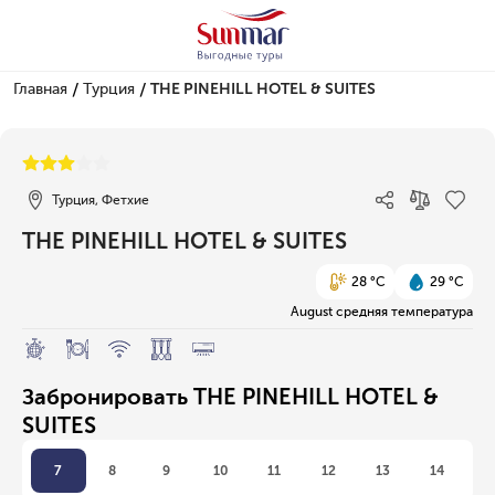
/
/
Главная
Турция
THE PINEHILL HOTEL & SUITES
1/1
Турция, Фетхие
THE PINEHILL HOTEL & SUITES
28 °C
29 °C
August средняя температура
Забронировать THE PINEHILL HOTEL &
SUITES
7
8
9
10
11
12
13
14