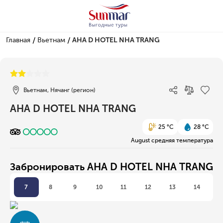
/
/
Главная
Вьетнам
AHA D HOTEL NHA TRANG
1/1
Вьетнам, Нячанг (регион)
AHA D HOTEL NHA TRANG
25 °C
28 °C
August средняя температура
Забронировать AHA D HOTEL NHA TRANG
7
8
9
10
11
12
13
14