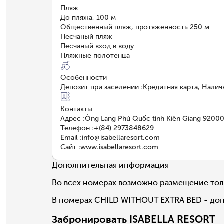
Пляж
До пляжа, 100 м
Общественный пляж, протяженность 250 м
Песчаный пляж
Песчаный вход в воду
Пляжные полотенца
Особенности
Депозит при заселении
:
Кредитная карта, Нали
Контакты
Адрес
:
Ông Lang Phú Quốc tỉnh Kiên Giang 9200
Телефон
:
+(84) 2973848629
Email
:
info@isabellaresort.com
Сайт
:
www.isabellaresort.com
Дополнительная информация
Во всех номерах возможно размещение тол
В номерах CHILD WITHOUT EXTRA BED - доп 
Забронировать ISABELLA RESORT