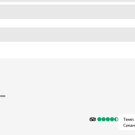
ляж
Темп.
Средн