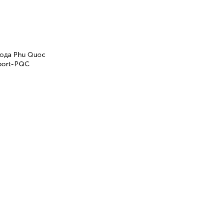
орода Phu Quoc
rport-PQC