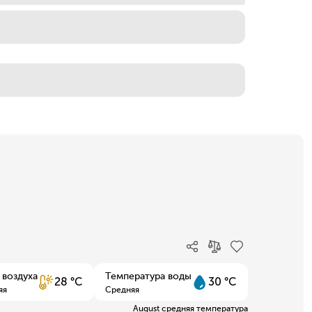
 воздуха
Температура воды
28 °C
30 °C
яя
Средняя
August средняя температура