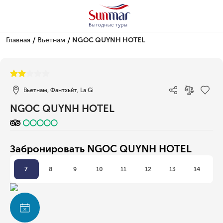
/
/
Главная
Вьетнам
NGOC QUYNH HOTEL
1/1
Вьетнам, Фантхье́т, La Gi
NGOC QUYNH HOTEL
Забронировать NGOC QUYNH HOTEL
7
8
9
10
11
12
13
14