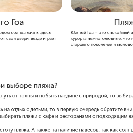
го Гоа
Пля
ходом солнца жизнь здесь
Южный Гоа – это спокойный и 
ют свои двери, везде играет
курорта немноголюдные, что н
старшего поколения и молод
ри выборе пляжа?
охнуть от толпы и побыть наедине с природой, то выб
сь на отдых с детьми, то в первую очередь обратите вни
выбирать пляжи с кафе и ресторанами с подходящим ва
тоту пляжа. А также на наличие навесов, так как солнц