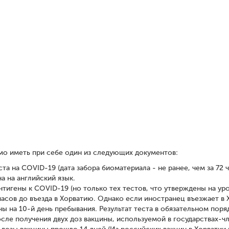
о иметь при себе один из следующих документов:
а на COVID-19 (дата забора биоматериала - не ранее, чем за 72 
а на английский язык.
нтигены к COVID-19 (но только тех тестов, что утверждены на у
 часов до въезда в Хорватию. Однако если иностранец въезжает в 
ы на 10-й день пребывания. Результат теста в обязательном поря
ле получения двух доз вакцины, используемой в государствах-чле