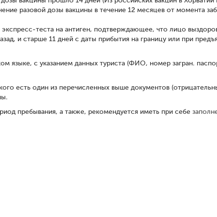
 дозы вакцины прошло 14 дней (Из российских вакцин в Хорватии
чение разовой дозы вакцины в течение 12 месяцев от момента за
 экспресс-теста на антиген, подтверждающее, что лицо выздоро
назад, и старше 11 дней с даты прибытия на границу или при пре
 языке, с указанием данных туриста (ФИО, номер загран. паспорт
 у кого есть один из перечисленных выше документов (отрицатель
ны.
риод пребывания, а также, рекомендуется иметь при себе
заполн