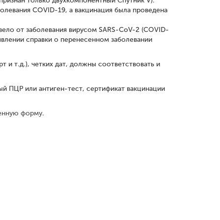
 признан только двухкомпонентный Спутник V).
болевания COVID-19, а вакцинация была проведена
вело от заболевания вирусом SARS-CoV-2 (COVID-
дъявлении справки о перенесенном заболевании
 и т.д.), четких дат, должны соответствовать и
ный ПЦР или антиген-тест, сертификат вакцинации
енную форму
.