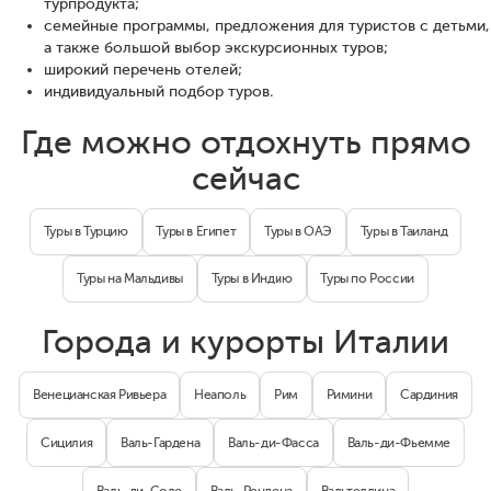
турпродукта;
семейные программы, предложения для туристов с детьми,
а также большой выбор экскурсионных туров;
широкий перечень отелей;
индивидуальный подбор туров.
Где можно отдохнуть прямо
сейчас
Туры в Турцию
Туры в Египет
Туры в ОАЭ
Туры в Таиланд
Туры на Мальдивы
Туры в Индию
Туры по России
Города и курорты Италии
Венецианская Ривьера
Неаполь
Рим
Римини
Сардиния
Сицилия
Валь-Гардена
Валь-ди-Фасса
Валь-ди-Фьемме
Валь-ди-Соле
Валь-Рендена
Вальтеллина