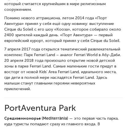
который считается крупнейшим в мире религиозным
сооружением.
Помимо нового аттракциона, летом 2014 года «Порт
Авентура» принял у себя ещё одну новинку: выступление
Cirque du Soleil с его шоу «Кооза», которое собирало около
2400 зрителей каждый день. «Порт Авентура» — первый
европейский курорт, который принял у себя Cirque du Soleil.
7 апреля 2017 года открылся тематический развлекательный
комплекс Парк Ferrari Land – аналог Ferrari World в Абу-Даби.
20 апреля 2018 года произошло открытие новой детской
зоны в парке Ferrari Land. Самые маленькие гости придут в
восторг от новой Kids' Area Ferrari Land, идеального места,
где дети в полной мере насладятся Ferrari Land. Здесь
малыши станут главными героями невероятных
приключений.
PortAventura Park
Средиземноморье (Mediterrània)
— это первая часть парка,
куда туристы попадают сразу из главного входа. В