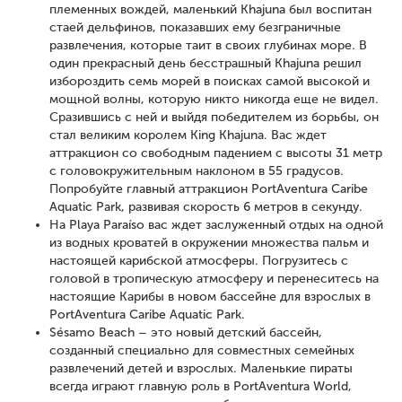
племенных вождей, маленький Khajuna был воспитан
стаей дельфинов, показавших ему безграничные
развлечения, которые таит в своих глубинах море. В
один прекрасный день бесстрашный Khajuna решил
избороздить семь морей в поисках самой высокой и
мощной волны, которую никто никогда еще не видел.
Сразившись с ней и выйдя победителем из борьбы, он
стал великим королем King Khajuna. Вас ждет
аттракцион со свободным падением с высоты 31 метр
с головокружительным наклоном в 55 градусов.
Попробуйте главный аттракцион PortAventura Caribe
Aquatic Park, развивая скорость 6 метров в секунду.
На Playa Paraíso вас ждет заслуженный отдых на одной
из водных кроватей в окружении множества пальм и
настоящей карибской атмосферы. Погрузитесь с
головой в тропическую атмосферу и перенеситесь на
настоящие Карибы в новом бассейне для взрослых в
PortAventura Caribe Aquatic Park.
Sésamo Beach – это новый детский бассейн,
созданный специально для совместных семейных
развлечений детей и взрослых. Маленькие пираты
всегда играют главную роль в PortAventura World,