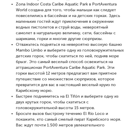
Zona Indoor Costa Caribe Aquatic Park в PortAventura
World создана для того, чтобы малыши как следует
повеселились в бассейнах и на детских горках. Здесь
маленьких гостей ждут приключения в окружении
водных пистолетов и струй воды, невероятный
самолет в натуральную величину, сети, бассейны с
шариками, горки и многие другие сюрпризы.
Отважьтесь подняться на невероятно высокую башню
Mambo Limbo и выберите одну из головокружительных
детских горок, чтобы скатиться по ней, подняв море
брызг. Это самый веселый способ освежиться на
аттракционах PortAventura Caribe Aquatic Park. Эти
горки высотой 12 метров предлагают вам приятное
путешествие со множеством сюрпризов, которое
превратится для вас в настоящий веселый круиз по
Карибскому морю.
Быстрее поднимитесь на El Tifón и выберите одну из
двух крутых горок, чтобы скатиться с
головокружительной высоты 15 метров.
Бросьте вызов быстрому течению El Río Loco и
покажите, кто самый смелый пират Карибского моря.
Вас ждут почти 1.500 метров увлекательного