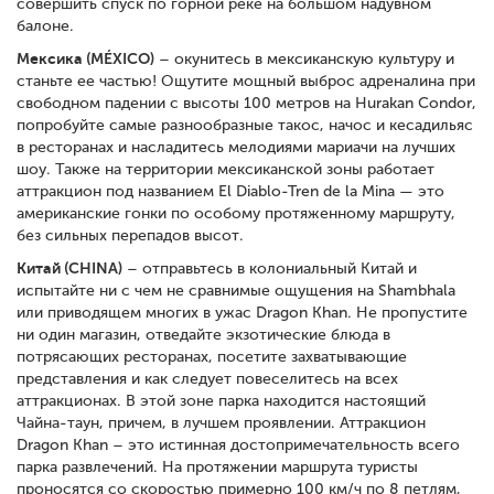
совершить спуск по горной реке на большом надувном
балоне.
Мексика (MÉXICO)
– окунитесь в мексиканскую культуру и
станьте ее частью! Ощутите мощный выброс адреналина при
свободном падении с высоты 100 метров на Hurakan Condor,
попробуйте самые разнообразные такос, начос и кесадильяс
в ресторанах и насладитесь мелодиями мариачи на лучших
шоу. Также на территории мексиканской зоны работает
аттракцион под названием El Diablo-Tren de la Mina — это
американские гонки по особому протяженному маршруту,
без сильных перепадов высот.
Китай (CHINA)
– отправьтесь в колониальный Китай и
испытайте ни с чем не сравнимые ощущения на Shambhala
или приводящем многих в ужас Dragon Khan. Не пропустите
ни один магазин, отведайте экзотические блюда в
потрясающих ресторанах, посетите захватывающие
представления и как следует повеселитесь на всех
аттракционах. В этой зоне парка находится настоящий
Чайна-таун, причем, в лучшем проявлении. Аттракцион
Dragon Khan – это истинная достопримечательность всего
парка развлечений. На протяжении маршрута туристы
проносятся со скоростью примерно 100 км/ч по 8 петлям,