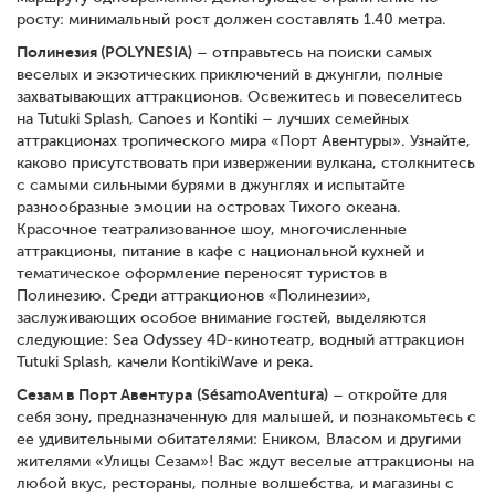
росту: минимальный рост должен составлять 1.40 метра.
Полинезия (POLYNESIA)
– отправьтесь на поиски самых
веселых и экзотических приключений в джунгли, полные
захватывающих аттракционов. Освежитесь и повеселитесь
на Tutuki Splash, Canoes и Kontiki – лучших семейных
аттракционах тропического мира «Порт Авентуры». Узнайте,
каково присутствовать при извержении вулкана, столкнитесь
с самыми сильными бурями в джунглях и испытайте
разнообразные эмоции на островах Тихого океана.
Красочное театрализованное шоу, многочисленные
аттракционы, питание в кафе с национальной кухней и
тематическое оформление переносят туристов в
Полинезию. Среди аттракционов «Полинезии»,
заслуживающих особое внимание гостей, выделяются
следующие: Sea Odyssey 4D-кинотеатр, водный аттракцион
Tutuki Splash, качели KontikiWave и река.
Сезам в Порт Авентура (SésamoAventura)
– откройте для
себя зону, предназначенную для малышей, и познакомьтесь с
ее удивительными обитателями: Еником, Власом и другими
жителями «Улицы Сезам»! Вас ждут веселые аттракционы на
любой вкус, рестораны, полные волшебства, и магазины с