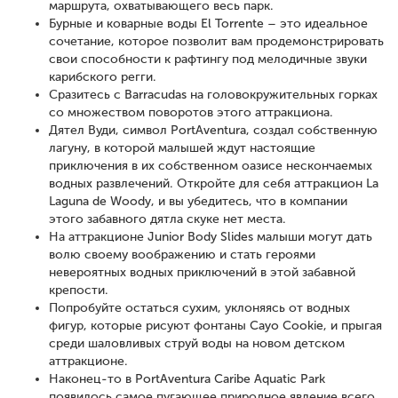
маршрута, охватывающего весь парк.
Бурные и коварные воды El Torrente – это идеальное
сочетание, которое позволит вам продемонстрировать
свои способности к рафтингу под мелодичные звуки
карибского регги.
Сразитесь с Barracudas на головокружительных горках
со множеством поворотов этого аттракциона.
Дятел Вуди, символ PortAventura, создал собственную
лагуну, в которой малышей ждут настоящие
приключения в их собственном оазисе нескончаемых
водных развлечений. Откройте для себя аттракцион La
Laguna de Woody, и вы убедитесь, что в компании
этого забавного дятла скуке нет места.
На аттракционе Junior Body Slides малыши могут дать
волю своему воображению и стать героями
невероятных водных приключений в этой забавной
крепости.
Попробуйте остаться сухим, уклоняясь от водных
фигур, которые рисуют фонтаны Cayo Cookie, и прыгая
среди шаловливых струй воды на новом детском
аттракционе.
Наконец-то в PortAventura Caribe Aquatic Park
появилось самое пугающее природное явление всего