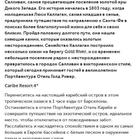
Салливан, самое процветающее поселение золотой эры
Дикого Запада. Его история началась в 1803 году, когда
молоденькая Люси Каллаган, самая младшая в семье,
предприняла путешествие по направлению к Санта-Фе в
поисках более благополучной жизни для себя и своих
близких. Пройдя половину долгого пути, она нашла
сияющие камни, которые оказались золотым
месторождением. Семейство Каллаган построило
несколько хижин на берегу Gold River, и со временем
небольшое поселение рядом с месторождением
превратилось в городок Салливан в викторианском стиле,
который сегодня принимает гостей в великолепном
ПортАвентура Отель Голд Ривер.
Caribe Resort 4*
Перенеситесь на настоящий карибский остров в этом
тропическом оазисе в 1 часе езды от Барселоны.
Остановитесь в отеле ПортАвентура Отель Карибе и
совершите путешествие на экзотический остров, идеальное
место, чтобы отключиться от повседневных забот.
Расслабьтесь и насладитесь спокойствием в одном из самых
больших в Европе бассейнов с белым песком в окружении
пальм и экзотических садов.