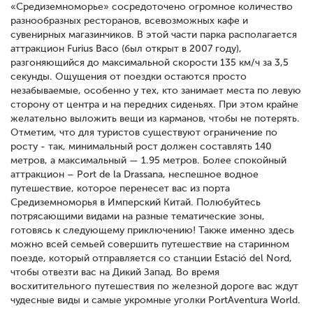
«Средиземноморье» сосредоточено огромное количество
разнообразных ресторанов, всевозможных кафе и
сувенирных магазинчиков. В этой части парка располагается
аттракцион Furius Baco (был открыт в 2007 году),
разгоняющийся до макcимальной скорости 135 км/ч за 3,5
секунды. Ощущения от поездки остаются просто
незабываемые, особенно у тех, кто занимает места по левую
сторону от центра и на передних сиденьях. При этом крайне
желательно выложить вещи из карманов, чтобы не потерять.
Отметим, что для туристов существуют ограничение по
росту - так, минимальный рост должен составлять 140
метров, а максимальный — 1.95 метров. Более спокойный
аттракцион – Port de la Drassana, неспешное водное
путешествие, которое перенесет вас из порта
Средиземноморья в Имперский Китай. Полюбуйтесь
потрясающими видами на разные тематические зоны,
готовясь к следующему приключению! Также именно здесь
можно всей семьей совершить путешествие на старинном
поезде, который отправляется со станции Estació del Nord,
чтобы отвезти вас на Дикий Запад. Во время
восхитительного путешествия по железной дороге вас ждут
чудесные виды и самые укромные уголки PortAventura World.