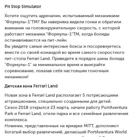
Pit Stop Simulator
Хотите ощутить адреналин, испытываемый механиками
"Формулы-1"TM? Вы наверняка видели гонки и обратили
внимание на головокружительную скорость, с которой
работают механики "Формулы-1"TM, когда болиды
останавливаются на пит-лейн.
Вы увидите самые интересные боксы и посоревнуетесь
вместе со своей командой во время самого скоростного
пит-стопа Ferrari Land. Приведите в порядок шины болида
"Формулы-1" за минимальное время и выиграйте
соревнование, показав себя настоящим гоночным
механиком!
Детская зона Ferrari Land
Новая зона в Ferrari Land располагает 5 потрясающими
аттракционами, специально созданными для детей.
Сезон 2018 открылся 23 марта, начали работу PortAventura
Park и Ferrari Land, отели парка и все семейные развлечения
комплекса.
Новинки, представленные на ярмарке MITT, дополняют
богатый выбор развлечений, делающий PortAventura World