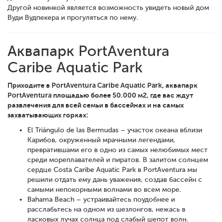
Другой новинкой является возможность увидеть новый дом
Вуди Вудпекера и прогуляться по нему.
Аквапарк PortAventura
Caribe Aquatic Park
Приходите в PortAventura Caribe Aquatic Park, аквапарк
PortAventura площадью более 50.000 м2, где вас ждут
развлечения для всей семьи в бассейнах и на самых
захватывающих горках:
El Triángulo de las Bermudas – участок океана вблизи
Карибов, окруженный мрачными легендами,
превратившами его в одно из самых нелюбимых мест
среди мореплавателей и пиратов. В залитом солнцем
сердце Costa Caribe Aquatic Park в PortAventura мы
решили отдать ему дань уважения, создав бассейн с
самыми непокорными волнами во всем море.
Bahama Beach – устраивайтесь поудобнее и
расслабьтесь на одном из шезлонгов, нежась в
ласковых лучах солнца под слабый шепот волн.