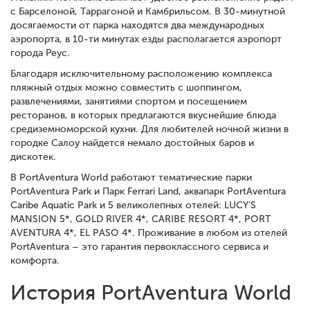
с Барселоной, Таррагоной и Камбрильсом. В 30-минутной
досягаемости от парка находятся два международных
аэропорта, в 10-ти минутах езды располагается аэропорт
города Реус.
Благодаря исключительному расположению комплекса
пляжный отдых можно совместить с шоппингом,
развлечениями, занятиями спортом и посещением
ресторанов, в которых предлагаются вкуснейшие блюда
средиземноморской кухни. Для любителей ночной жизни в
городке Салоу найдется немало достойных баров и
дискотек.
В PortAventura World работают тематические парки
PortAventura Park и Парк Ferrari Land, аквапарк PortAventura
Caribe Aquatic Park и 5 великолепных отелей: LUCY’S
MANSION 5*, GOLD RIVER 4*, CARIBE RESORT 4*, PORT
AVENTURA 4*, EL PASO 4*. Проживание в любом из отелей
PortAventura – это гарантия первоклассного сервиса и
комфорта.
История PortAventura World