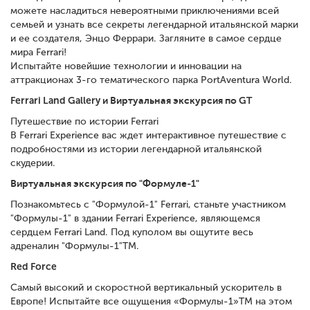
можете насладиться невероятными приключениями всей
семьей и узнать все секреты легендарной итальянской марки
и ее создателя, Энцо Феррари. Загляните в самое сердце
мира Ferrari!
Испытайте новейшие технологии и инновации на
аттракционах 3-го тематического парка PortAventura World.
Ferrari Land Gallery и Виртуальная экскурсия по GT
Путешествие по истории Ferrari
В Ferrari Experience вас ждет интерактивное путешествие с
подробностями из истории легендарной итальянской
скудерии.
Виртуальная экскурсия по "Формуле-1"
Познакомьтесь с "Формулой-1" Ferrari, cтаньте участником
"Формулы-1" в здании Ferrari Experience, являющемся
сердцем Ferrari Land. Под куполом вы ощутите весь
адреналин "Формулы-1"TM.
Red Force
Cамый высокий и скоростной вертикальный ускоритель в
Eвропе! Испытайте все ощущения «Формулы-1»TM на этом