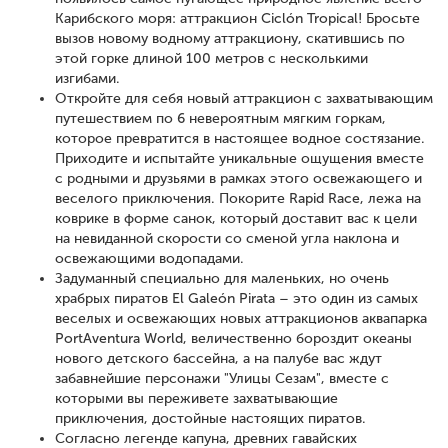
Карибского моря: аттракцион Ciclón Tropical! Бросьте
вызов новому водному аттракциону, скатившись по
этой горке длиной 100 метров с несколькими
изгибами.
Откройте для себя новый аттракцион с захватывающим
путешествием по 6 невероятным мягким горкам,
которое превратится в настоящее водное состязание.
Приходите и испытайте уникальные ощущения вместе
с родными и друзьями в рамках этого освежающего и
веселого приключения. Покорите Rapid Race, лежа на
коврике в форме санок, который доставит вас к цели
на невиданной скорости со сменой угла наклона и
освежающими водопадами.
Задуманный специально для маленьких, но очень
храбрых пиратов El Galeón Pirata – это один из самых
веселых и освежающих новых аттракционов аквапарка
PortAventura World, величественно бороздит океаны
нового детского бассейна, а на палубе вас ждут
забавнейшие персонажи "Улицы Сезам", вместе с
которыми вы переживете захватывающие
приключения, достойные настоящих пиратов.
Согласно легенде капуна, древних гавайских