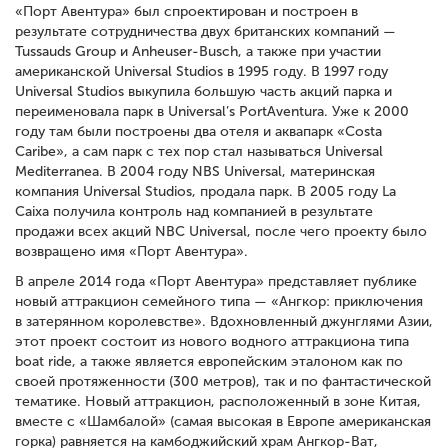
«Порт Авентура» был спроектирован и построен в
результате сотрудничества двух британских компаний —
Tussauds Group и Anheuser-Busch, а также при участии
американской Universal Studios в 1995 году. В 1997 году
Universal Studios выкупила большую часть акций парка и
переименовала парк в Universal’s PortAventura. Уже к 2000
году там были построены два отеля и аквапарк «Costa
Caribe», а сам парк с тех пор стал называться Universal
Mediterranea. В 2004 году NBS Universal, материнская
компания Universal Studios, продала парк. В 2005 году La
Caixa получила контроль над компанией в результате
продажи всех акций NBC Universal, после чего проекту было
возвращено имя «Порт Авентура».
В апреле 2014 года «Порт Авентура» представляет публике
новый аттракцион семейного типа — «Ангкор: приключения
в затерянном королевстве». Вдохновленный джунглями Азии,
этот проект состоит из нового водного аттракциона типа
boat ride, а также является европейским эталоном как по
своей протяженности (300 метров), так и по фантастической
тематике. Новый аттракцион, расположенный в зоне Китая,
вместе с «Шамбалой» (самая высокая в Европе американская
горка) равняется на камбоджийский храм Ангкор-Ват,