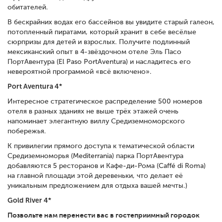
обитателей.
В бескрайних водах его бассейнов вы увидите старый галеон,
потопленный пиратами, который хранит в себе весёлые
сюрпризы для детей и взрослых. Получите подлинный
мексиканский опыт в 4-звёздочном отеле Эль Пасо
ПортАвентура (El Paso PortAventura) и насладитесь его
невероятной программой «всё включено».
Port Aventura 4*
Интересное стратегическое распределение 500 номеров
отеля в разных зданиях не выше трёх этажей очень
напоминает элегантную виллу Средиземноморского
побережья.
К привилегии прямого доступа к тематической области
Средиземноморья (Mediterrania) парка ПортАвентура
добавляются 5 ресторанов и Кафе-ди-Рома (Caffé di Roma)
на главной площади этой деревеньки, что делает её
уникальным предложением для отдыха вашей мечты.)
Gold River 4*
Позвольте нам перенести вас в гостеприимный городок