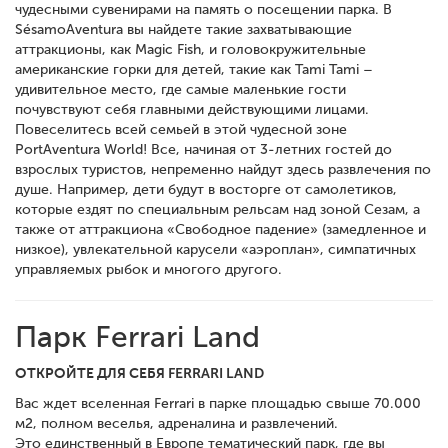
чудесными сувенирами на память о посещении парка. В
SésamoAventura вы найдете такие захватывающие
аттракционы, как Magic Fish, и головокружительные
американские горки для детей, такие как Tami Tami –
удивительное место, где самые маленькие гости
почувствуют себя главными действующими лицами.
Повеселитесь всей семьей в этой чудесной зоне
PortAventura World! Все, начиная от 3-летних гостей до
взрослых туристов, непременно найдут здесь развлечения по
душе. Например, дети будут в восторге от самолетиков,
которые ездят по специальным рельсам над зоной Сезам, а
также от аттракциона «Свободное падение» (замедленное и
низкое), увлекательной карусели «аэроплан», симпатичных
управляемых рыбок и многого другого.
Парк Ferrari Land
ОТКРОЙТЕ ДЛЯ СЕБЯ FERRARI LAND
Вас ждет вселенная Ferrari в парке площадью свыше 70.000
м2, полном веселья, адреналина и развлечений.
Это единственный в Европе тематический парк, где вы