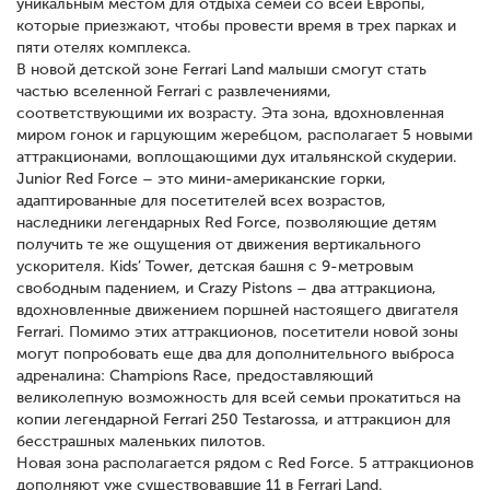
уникальным местом для отдыха семей со всей Европы,
которые приезжают, чтобы провести время в трех парках и
пяти отелях комплекса.
В новой детской зоне Ferrari Land малыши смогут стать
частью вселенной Ferrari с развлечениями,
соответствующими их возрасту. Эта зона, вдохновленная
миром гонок и гарцующим жеребцом, располагает 5 новыми
аттракционами, воплощающими дух итальянской скудерии.
Junior Red Force – это мини-американские горки,
адаптированные для посетителей всех возрастов,
наследники легендарных Red Force, позволяющие детям
получить те же ощущения от движения вертикального
ускорителя. Kids’ Tower, детская башня с 9-метровым
свободным падением, и Crazy Pistons – два аттракциона,
вдохновленные движением поршней настоящего двигателя
Ferrari. Помимо этих аттракционов, посетители новой зоны
могут попробовать еще два для дополнительного выброса
адреналина: Champions Race, предоставляющий
великолепную возможность для всей семьи прокатиться на
копии легендарной Ferrari 250 Testarossa, и аттракцион для
бесстрашных маленьких пилотов.
Новая зона располагается рядом с Red Force. 5 аттракционов
дополняют уже существовавшие 11 в Ferrari Land.