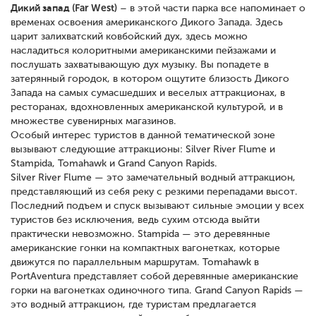
Дикий запад (Far West)
– в этой части парка все напоминает о
временах освоения американского Дикого Запада. Здесь
царит залихватский ковбойский дух, здесь можно
насладиться колоритными американскими пейзажами и
послушать захватывающую дух музыку. Вы попадете в
затерянный городок, в котором ощутите близость Дикого
Запада на самых сумасшедших и веселых аттракционах, в
ресторанах, вдохновленных американской культурой, и в
множестве сувенирных магазинов.
Особый интерес туристов в данной тематической зоне
вызывают следующие аттракционы: Silver River Flume и
Stampida, Tomahawk и Grand Canyon Rapids.
Silver River Flume — это замечательный водный аттракцион,
представляющий из себя реку с резкими перепадами высот.
Последний подъем и спуск вызывают сильные эмоции у всех
туристов без исключения, ведь сухим отсюда выйти
практически невозможно. Stampida — это деревянные
американские гонки на компактных вагонетках, которые
движутся по параллельным маршрутам. Tomahawk в
PortAventura представляет собой деревянные американские
горки на вагонетках одиночного типа. Grand Canyon Rapids —
это водный аттракцион, где туристам предлагается