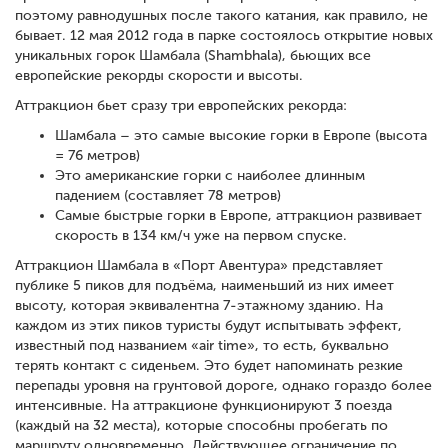
поэтому равнодушных после такого катания, как правило, не
бывает. 12 мая 2012 года в парке состоялось открытие новых
уникальных горок Шамбала (Shambhala), бьющих все
европейские рекорды скорости и высоты.
Аттракцион бьет сразу три европейских рекорда:
Шамбала – это самые высокие горки в Европе (высота
= 76 метров)
Это американские горки с наиболее длинным
падением (составляет 78 метров)
Самые быстрые горки в Европе, аттракцион развивает
скорость в 134 км/ч уже на первом спуске.
Аттракцион Шамбала в «Порт Авентура» представляет
публике 5 пиков для подъёма, наименьший из них имеет
высоту, которая эквивалентна 7-этажному зданию. На
каждом из этих пиков туристы будут испытывать эффект,
известный под названием «air time», то есть, буквально
терять контакт с сиденьем. Это будет напоминать резкие
перепады уровня на грунтовой дороге, однако гораздо более
интенсивные. На аттракционе функционируют 3 поезда
(каждый на 32 места), которые способны пробегать по
маршруту одновременно. Действующее ограничение по