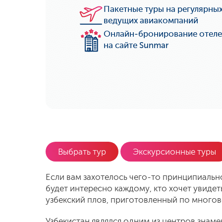
Пакетные туры на регулярных
ведущих авиакомпаний
Онлайн-бронирование отелей
на сайте Sunmar
Выбрать тур
Экскурсионные туры
Если вам захотелось чего-то принципиально
будет интересно каждому, кто хочет увиде
узбекский плов, приготовленный по многов
Узбекистан являлся одним из центров знам