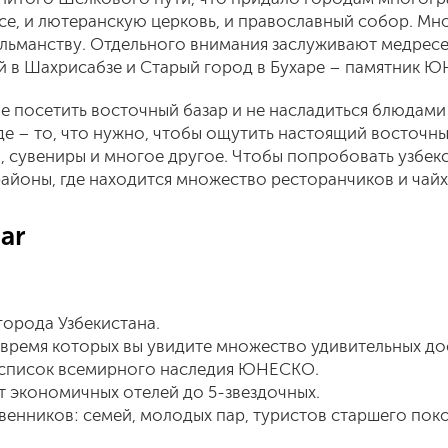
ресе, и лютеранскую церковь, и православный собор. М
ьманству. Отдельного внимания заслуживают медресе 
й в Шахрисабзе и Старый город в Бухаре – памятник 
не посетить восточный базар и не насладиться блюдами
де – то, что нужно, чтобы ощутить настоящий восточн
 сувениры и многое другое. Чтобы попробовать узбекс
районы, где находится множество ресторанчиков и чайх
ar
города Узбекистана.
о время которых вы увидите множество удивительных д
в список всемирного наследия ЮНЕСКО.
 экономичных отелей до 5-звездочных.
енников: семей, молодых пар, туристов старшего покол