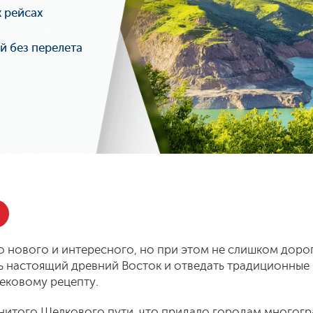
 рейсах
 без перелета
 нового и интересного, но при этом не слишком дорого
ть настоящий древний Восток и отведать традиционные
ековому рецепту.
енитого Шелкового пути, что придало городам многогр