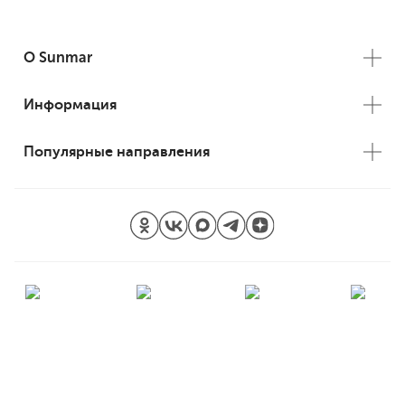
Памятка туриста
Важная информация
Дополнительные услуги
О Sunmar
Отели Турции, не размещающие одних мужчин в номере
Отели Турции
Как платить в Турции
Информация
Экскурсии в Турции
Эгейское побережье Турции
Популярные направления
Куда можно улететь на отдых сейчас