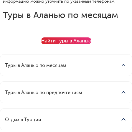
информацию можно уточнить по указанным телефонам.
Туры в Аланью по месяцам
Найти туры в Аланью
Туры в Аланью по месяцам
Отдых в Аланье в мае
Отдых в Аланье в июне
Отдых в Аланье в июле
Туры в Аланью по предпочтениям
Отдых в Аланье в августе
Отдых в Аланье в сентябре
Туры в Аланью на 10 дней
Отдых в Аланье в октябре
Туры все включено в Аланью
Топ популярных отелей Аланьи
Отдых в Турции
Туры в Аланью на 5 дней
Отели Аланьи