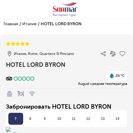
/
/
Главная
Италия
HOTEL LORD BYRON
1/1
Италия, Rome, Quartiere III Pinciano
HOTEL LORD BYRON
26 °C
August средняя температура
Забронировать HOTEL LORD BYRON
7
8
9
10
11
12
13
14