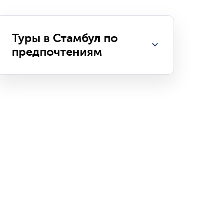
Туры в Стамбул по
предпочтениям
Все туры в Стамбул
Туры в Стамбул все включено
Туры в Стамбул на двоих
Туры в Стамбул на троих
Туры в Стамбул на выходные
Туры в Стамбул на 3 дня
Туры в Стамбул на 4 дня
Туры в Стамбул на 5 дней
Туры в Стамбул на 7 дней
Туры в Стамбул на 10 дней
Дешевые туры в Стамбул