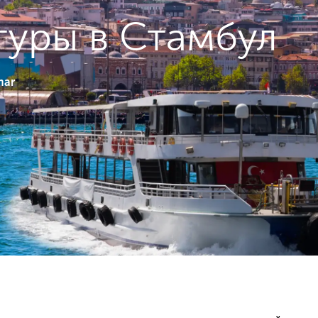
туры в Стамбул
mar